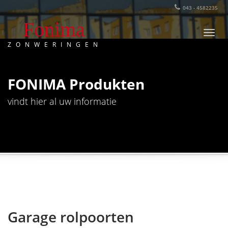
043 - 4582235
Fonima
Foni
ZONWERINGEN
FONIMA Produkten
vindt hier al uw informatie
Garage rolpoorten